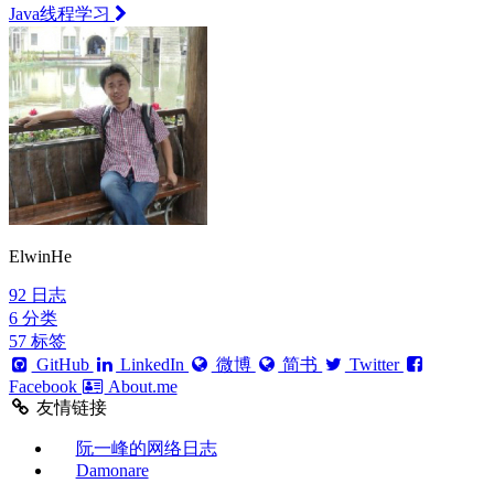
Java线程学习
ElwinHe
92
日志
6
分类
57
标签
GitHub
LinkedIn
微博
简书
Twitter
Facebook
About.me
友情链接
阮一峰的网络日志
Damonare