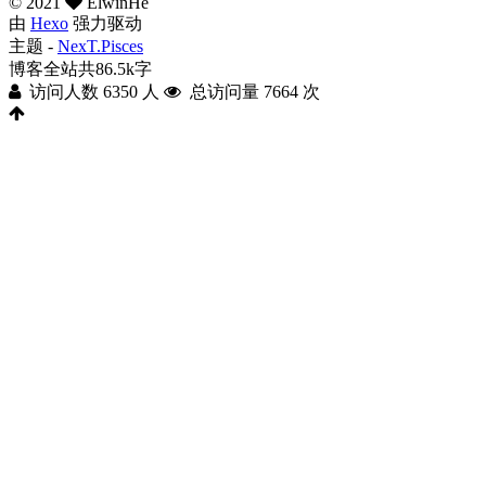
©
2021
ElwinHe
由
Hexo
强力驱动
主题 -
NexT.Pisces
博客全站共86.5k字
访问人数
6350
人
总访问量
7664
次