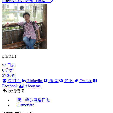
Effective Java 随笔（异常）
ElwinHe
92
日志
6
分类
57
标签
GitHub
LinkedIn
微博
简书
Twitter
Facebook
About.me
友情链接
阮一峰的网络日志
Damonare