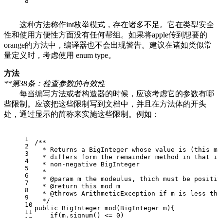
8
这种方法称作int枚举模式，存在诸多不足。它在类型安全
性和使用方便性方面没有任何帮组。如果将apple传到想要的
orange的方法中，编译器也不会出现警告。建议在诸如类似常
量定义时，考虑使用 enum type。
方法
**第38条：检查参数的有效性
每当编写方法或者构造器的时候，应该考虑它的参数有哪
些限制。应该把这些限制写到文档中，并且在方法体的开头
处，通过显示的简称来实施这些限制。例如：
1
/**
2
  * Returns a BigInteger whose value is (this m
3
  * differs form the remainder method in that i
4
  * non-negative BigInteger
5
  *
6
  * @param m the modeulus, thich must be positi
7
  * @return this mod m
8
  * @throws ArithmeticException if m is less th
9
  */
10
public BigInteger mod(BigInteger m){
11
    if(m.signum() <= 0)