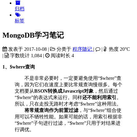
归档
标签
MongoDB学习笔记
发表于
2017-10-08
|
分类于
程序随记
|
|
热度
20
°C
|
字数统计
1,084
|
阅读时长
4
1、$where查询
不是非常必要时，一定要避免使用“$where”查
询，因为它们在速度上要比常规查询慢很多。每个
文档要从
BSON转换成Javascript对象
，然后通过
“$where”的表达式来运行。同样
还不能利用索引
。
所以，只在走投无路时才考虑“$where”这种用法。
将常规查询作为前置过滤
，与“$where”组合使
用可以不牺牲性能。如果可能的话，用索引根据非
“$where”子句进行过滤，“$where”只用于对结果进
行调优。