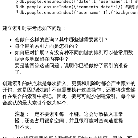
db.people.ensureIndex({"date":1,"username":1})
2
3
db.people.ensureIndex({"comments.date":
4
db.people.ensureIndex({"username":1},{"
建立索引时要考虑如下问题：
会做什么样的查询？其中哪些键需要索引？
每个键的索引方向是怎样的？
如何应对扩展？有没有种不同的键的排列可以使常用数
据更多地保留在内存中？
要是能回答这些问题，说明你已经做好了索引的准备
了。
创建索引的缺点就是每次插入、更新和删除时都会产生额外的
开销。这是因为数据库不但需要执行这些操作，还要将这些操
作在集合的索引中标记。因此，要尽可能少创建索引。每个集
合默认的最大索引个数为64个。
注意：
一定不要索引每一个键。这会导致插入非常
慢，还会占用很多空间，并且很可能对查询速度提
升不大。