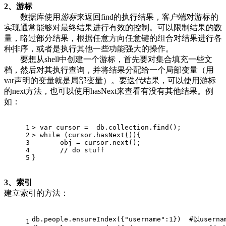
2、游标
数据库使用
游标
来返回find的执行结果，客户端对游标的
实现通常能够对最终结果进行有效的控制。可以限制结果的数
量，略过部分结果，根据任意方向任意键的组合对结果进行各
种排序，或者是执行其他一些功能强大的操作。
要想从shell中创建一个游标，首先要对集合填充一些文
档，然后对其执行查询，并将结果分配给一个局部变量（用
var声明的变量就是局部变量）。要迭代结果，可以使用游标
的next方法，也可以使用hasNext来查看有没有其他结果。例
如：
1
> var cursor =  db.collection.find();
2
> while (cursor.hasNext()){
3
       obj = cursor.next();
4
       // do stuff
5
}
3、索引
建立索引的方法：
db.people.ensureIndex({"username":1})  #以user
1