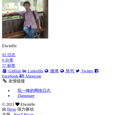
ElwinHe
92
日志
6
分类
57
标签
GitHub
LinkedIn
微博
简书
Twitter
Facebook
About.me
友情链接
阮一峰的网络日志
Damonare
©
2021
ElwinHe
由
Hexo
强力驱动
主题 -
NexT.Pisces