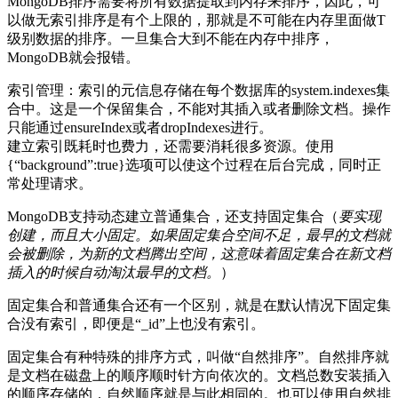
MongoDB排序需要将所有数据提取到内存来排序，因此，可
以做无索引排序是有个上限的，那就是不可能在内存里面做T
级别数据的排序。一旦集合大到不能在内存中排序，
MongoDB就会报错。
索引管理：索引的元信息存储在每个数据库的system.indexes集
合中。这是一个保留集合，不能对其插入或者删除文档。操作
只能通过ensureIndex或者dropIndexes进行。
建立索引既耗时也费力，还需要消耗很多资源。使用
{“background”:true}选项可以使这个过程在后台完成，同时正
常处理请求。
MongoDB支持动态建立普通集合，还支持固定集合（
要实现
创建，而且大小固定。如果固定集合空间不足，最早的文档就
会被删除，为新的文档腾出空间，这意味着固定集合在新文档
插入的时候自动淘汰最早的文档。
）
固定集合和普通集合还有一个区别，就是在默认情况下固定集
合没有索引，即便是“_id”上也没有索引。
固定集合有种特殊的排序方式，叫做“自然排序”。自然排序就
是文档在磁盘上的顺序顺时针方向依次的。文档总数安装插入
的顺序存储的，自然顺序就是与此相同的。也可以使用自然排