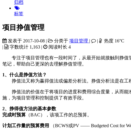
归档
标签
项目挣值管理
发表于
2017-10-08
|
分类于
项目管理
|
|
热度
16
°C
|
字数统计
1,163
|
阅读时长
4
专注于项目管理也有一段时间了，从最开始就接触到挣值管
笔记，帮助自己更深的去理解挣值管理。
1、什么是挣值方法？
挣值法又称为赢得值法或偏差分析法。挣值分析法是在工程
挣值法的价值在于将项目的进度和费用综合度量，从而能准
施，为项目管理和控制提供了有效手段。
2、挣得值方法的基本参数
完成时预算
（BAC），该项工作的总预算。
计划工作量的预算费用
（BCWS或PV —— Budgeted Cost for Wo