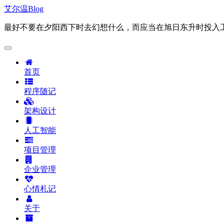
艾尔温Blog
最好不要在夕阳西下时去幻想什么，而应当在旭日东升时投入
首页
程序随记
架构设计
人工智能
项目管理
企业管理
心情札记
关于