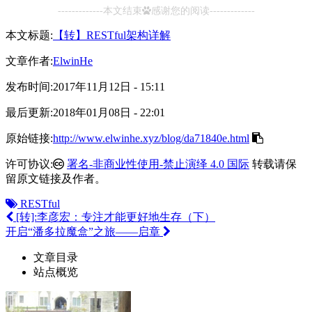
-------------本文结束
感谢您的阅读-------------
本文标题:
【转】RESTful架构详解
文章作者:
ElwinHe
发布时间:
2017年11月12日 - 15:11
最后更新:
2018年01月08日 - 22:01
原始链接:
http://www.elwinhe.xyz/blog/da71840e.html
许可协议:
署名-非商业性使用-禁止演绎 4.0 国际
转载请保
留原文链接及作者。
RESTful
[转]:李彦宏：专注才能更好地生存（下）
开启“潘多拉魔盒”之旅——启章
文章目录
站点概览