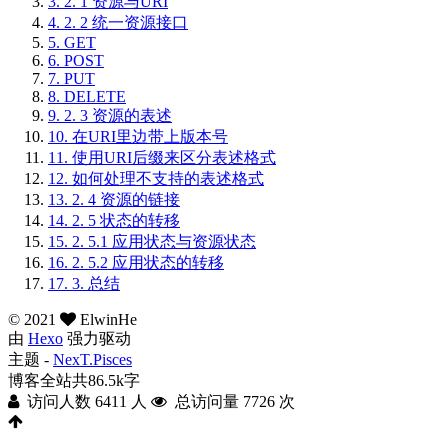
3.
2. 1 资源与URI
4.
2. 2 统一资源接口
5.
GET
6.
POST
7.
PUT
8.
DELETE
9.
2. 3 资源的表述
10.
在URI里边带上版本号
11.
使用URI后缀来区分表述格式
12.
如何处理不支持的表述格式
13.
2. 4 资源的链接
14.
2. 5 状态的转移
15.
2. 5.1 应用状态与资源状态
16.
2. 5.2 应用状态的转移
17.
3. 总结
©
2021
ElwinHe
由
Hexo
强力驱动
主题 -
NexT.Pisces
博客全站共86.5k字
访问人数
6411
人
总访问量
7726
次