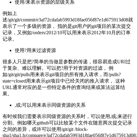
使用/来表示资源的层级关系
例如上
述/git/git/commit/e3af72cdafab5993d18fae056f87e1d675913d08就
表示了一个多级的资源， 指的是git用户的git项目的某次提交
记录，又例如/orders/2012/10可以用来表示2012年10月的订单
记录。
使用?用来过滤资源
很多人只是把?简单的当做是参数的传递，很容易造成URI过
于复杂、难以理解。可以把?用于对资源的过滤， 例
如/git/git/pulls用来表示git项目的所有推入请求，而/pulls?
state=closed用来表示git项目中已经关闭的推入请求， 这种
URL通常对应的是一些特定条件的查询结果或算法运算结
果。
,或;可以用来表示同级资源的关系
有时候我们需要表示同级资源的关系时，可以使用,或;来进行
分割。例如哪天github可以比较某个文件在随意两次提交记录
之间的差异，或许可以使用/git/git /block-
sha1/sha1.h/compare/e3af72cdafab5993d18fae056f87e1d675913d0