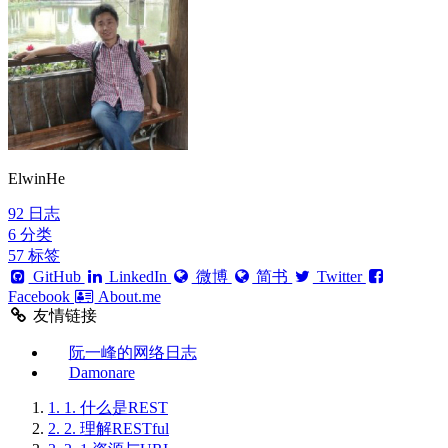
ElwinHe
92
日志
6
分类
57
标签
GitHub
LinkedIn
微博
简书
Twitter
Facebook
About.me
友情链接
阮一峰的网络日志
Damonare
1.
1. 什么是REST
2.
2. 理解RESTful